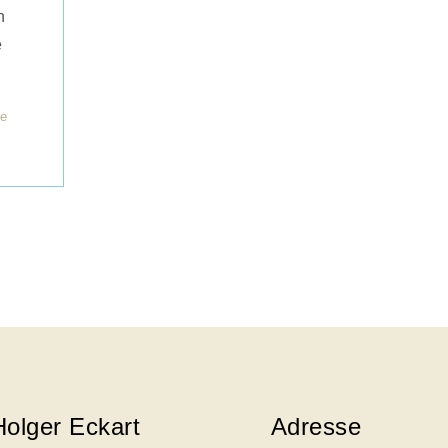
n
e
e
Holger Eckart
Adresse