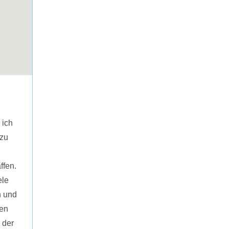
 ich
 zu
ffen.
ele
n und
den
 der